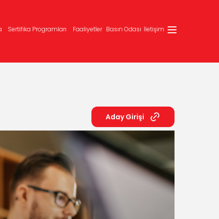
a
Sertifika Programları
Faaliyetler
Basın Odası
İletişim
Aday Girişi